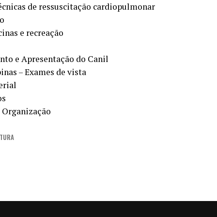
écnicas de ressuscitação cardiopulmonar
lo
inas e recreação
nto e Apresentação do Canil
inas – Exames de vista
erial
os
– Organização
ITURA