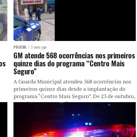
POLICIAL
3 anos ago
GM atende 568 ocorrências nos primeiros
os
quinze dias do programa “Centro Mais
Seguro”
A Guarda Municipal atendeu 568 ocorrências nos
primeiros quinze dias desde a implantação do
programa “Centro Mais Seguro”. De 23 de outubro,
quando começou o reforço...