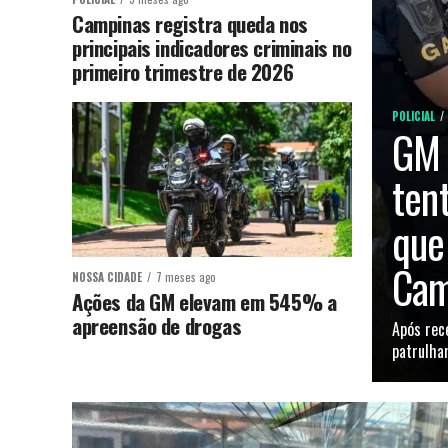
Campinas registra queda nos
principais indicadores criminais no
primeiro trimestre de 2026
POLICIAL
GM 
ten
que
Cam
NOSSA CIDADE
7 meses ago
Ações da GM elevam em 545% a
apreensão de drogas
Após rec
patrulha