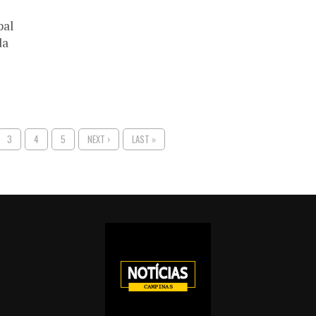
pal
da
3
4
5
NEXT ›
LAST »