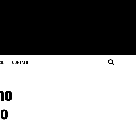
IL
CONTATO
no
ro