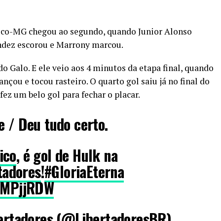
tico-MG chegou ao segundo, quando Junior Alonso
ández escorou e Marrony marcou.
do Galo. E ele veio aos 4 minutos da etapa final, quando
çou e tocou rasteiro. O quarto gol saiu já no final do
ez um belo gol para fechar o placar.
e / Deu tudo certo.
ico
, é gol de Hulk na
tadores
!
#GloriaEterna
snMPjjRDW
rtadores (@LibertadoresBR)