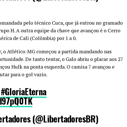
comandada pelo técnico Cuca, que já entrou no gramado
Grupo H. A outra equipe da chave que avançou é o Cerro
rica de Cali (Colômbia) por 1 a 0.
, o Atlético-MG começou a partida mandando nas
tunidade. De tanto tentar, o Galo abriu o placar aos 27
çou Hulk na ponta esquerda. O camisa 7 avançou e
tar para o gol vazio.
#GloriaEterna
rd97pQ0TK
rtadores (@LibertadoresBR)