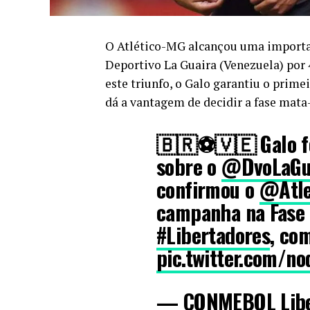
O Atlético-MG alcançou uma importa
Deportivo La Guaira (Venezuela) por 4
este triunfo, o Galo garantiu o primei
dá a vantagem de decidir a fase mata
🇧🇷⚽🇻🇪 Galo fo
sobre o
@DvoLaGu
confirmou o
@Atle
campanha na Fase
#Libertadores
, com
pic.twitter.com/no
— CONMEBOL Libe