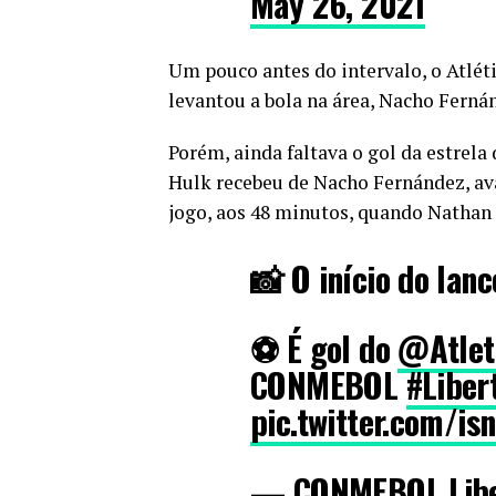
May 26, 2021
Um pouco antes do intervalo, o Atlé
levantou a bola na área, Nacho Fern
Porém, ainda faltava o gol da estrela 
Hulk recebeu de Nacho Fernández, avan
jogo, aos 48 minutos, quando Nathan f
📸 O início do lanc
⚽ É gol do
@Atlet
CONMEBOL
#Liber
pic.twitter.com/i
— CONMEBOL Libe