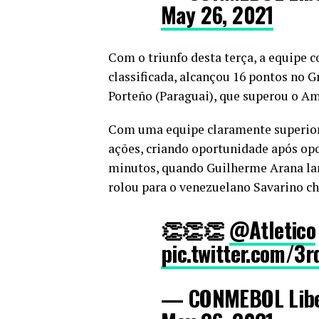
May 26, 2021
Com o triunfo desta terça, a equipe 
classificada, alcançou 16 pontos no 
Porteño (Paraguai), que superou o Amé
Com uma equipe claramente superior
ações, criando oportunidade após opor
minutos, quando Guilherme Arana lan
rolou para o venezuelano Savarino chu
👏👏👏
@Atletico
pic.twitter.com/3
— CONMEBOL Libe