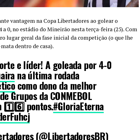
nte vantagem na Copa Libertadores ao golear o
 a 0, no estádio do Mineirão nesta terça-feira (25). Com
ro lugar geral da fase inicial da competição (o que lhe
-mata dentro de casa).
rte e líder! A goleada por 4-0
aira
na última rodada
tico
como dono da melhor
 de Grupos da CONMEBOL
 1️⃣6️⃣ pontos.
#GloriaEterna
derFuhcj
rtadores (@LibertadoresBR)