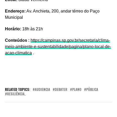
Endereço:
Av. Anchieta, 200, andar térreo do Paço
Municipal
Horário:
18h às 21h
Conteúdos :
https://campinas.sp.gov.br/secretaria/clima-
meio-ambiente-e-sustentabilidade/pagina/plano-local-de-
acao-climatica
.
RELATED TOPICS:
AUDIENCIA
DEBATER
PLANO
PÚBLICA
RESILIÊNCIA,