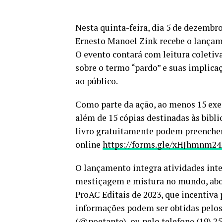
Nesta quinta-feira, dia 5 de dezembro
Ernesto Manoel Zink recebe o lançame
O evento contará com leitura coletiv
sobre o termo “pardo” e suas implicaç
ao público.
Como parte da ação, ao menos 15 exem
além de 15 cópias destinadas às bibl
livro gratuitamente podem preenche
online
https://forms.gle/xHJhmnm2
O lançamento integra atividades int
mestiçagem e mistura no mundo, abor
ProAC Editais de 2023, que incentiva 
informações podem ser obtidas pelos 
(@poetante), ou pelo telefone
(19) 2