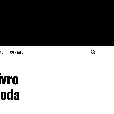
IL
CONTATO
ivro
roda