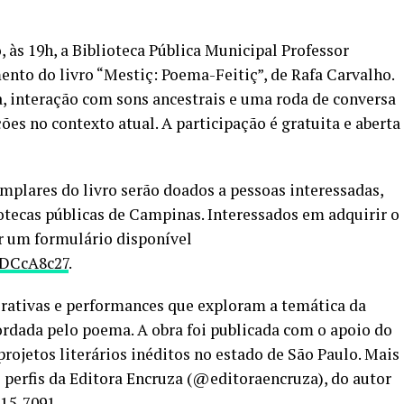
, às 19h, a Biblioteca Pública Municipal Professor
nto do livro “Mestiç: Poema-Feitiç”, de Rafa Carvalho.
a, interação com sons ancestrais e uma roda de conversa
ões no contexto atual. A participação é gratuita e aberta
plares do livro serão doados a pessoas interessadas,
iotecas públicas de Campinas. Interessados em adquirir o
r um formulário disponível
4DCcA8c27
.
erativas e performances que exploram a temática da
dada pelo poema. A obra foi publicada com o apoio do
projetos literários inéditos no estado de São Paulo. Mais
perfis da Editora Encruza (@editoraencruza), do autor
515-7091
.