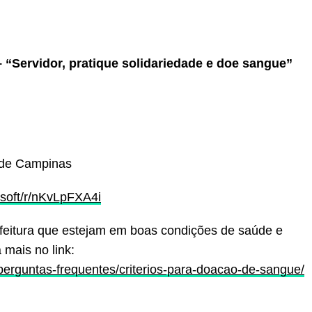
Servidor, pratique solidariedade e doe sangue”
ra de Campinas
osoft/r/nKvLpFXA4i
feitura que estejam em boas condições de saúde e
 mais no link:
erguntas-frequentes/criterios-para-doacao-de-sangue/