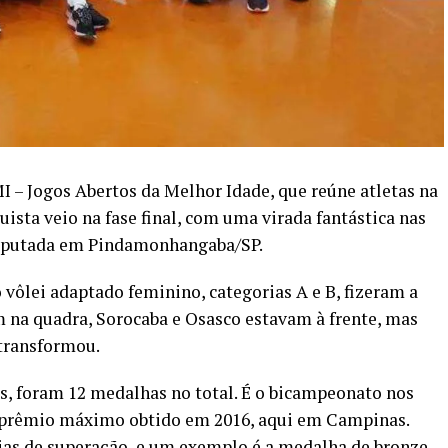
 – Jogos Abertos da Melhor Idade, que reúne atletas na
quista veio na fase final, com uma virada fantástica nas
disputada em Pindamonhangaba/SP.
vôlei adaptado feminino, categorias A e B, fizeram a
m na quadra, Sorocaba e Osasco estavam à frente, mas
transformou.
 foram 12 medalhas no total. É o bicampeonato nos
 o prêmio máximo obtido em 2016, aqui em Campinas.
rias de superação, e um exemplo é a medalha de bronze