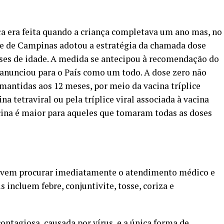
ça era feita quando a criança completava um ano mas, no
úde de Campinas adotou a estratégia da chamada dose
meses de idade. A medida se antecipou à recomendação do
 anunciou para o País como um todo. A dose zero não
 mantidas aos 12 meses, por meio da vacina tríplice
ina tetraviral ou pela tríplice viral associada à vacina
acina é maior para aqueles que tomaram todas as doses
evem procurar imediatamente o atendimento médico e
 incluem febre, conjuntivite, tosse, coriza e
tagiosa, causada por vírus, e a única forma de