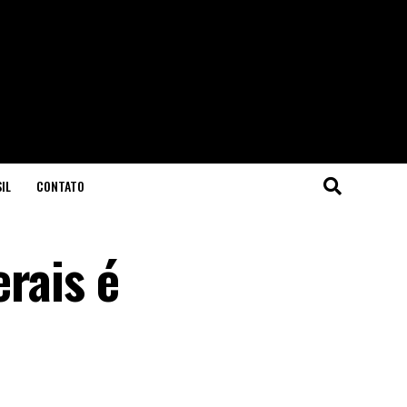
IL
CONTATO
rais é