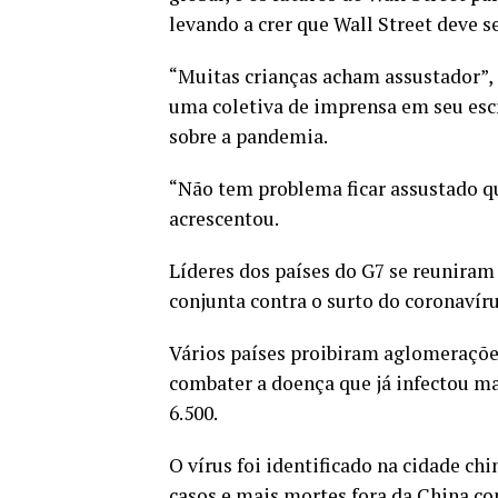
levando a crer que Wall Street deve
“Muitas crianças acham assustador”, 
uma coletiva de imprensa em seu escr
sobre a pandemia.
“Não tem problema ficar assustado 
acrescentou.
Líderes dos países do G7 se reunira
conjunta contra o surto do coronavíru
Vários países proibiram aglomerações
combater a doença que já infectou m
6.500.
O vírus foi identificado na cidade 
casos e mais mortes fora da China co