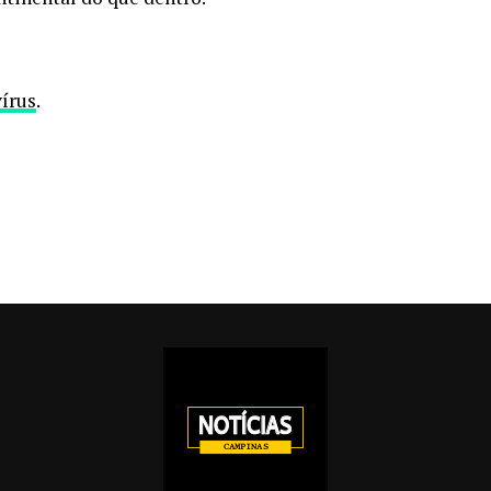
írus
.