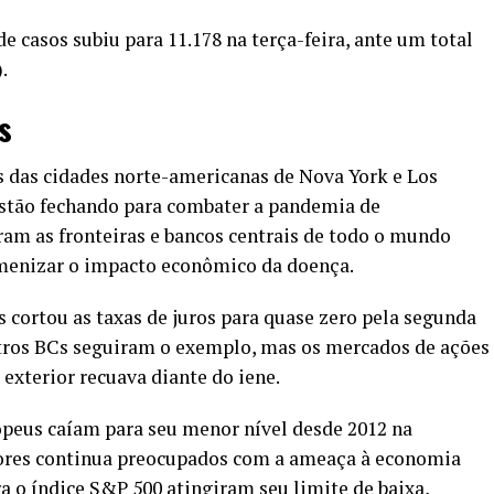
casos subiu para 11.178 na terça-feira, ante um total
.
s
as das cidades norte-americanas de Nova York e Los
estão fechando para combater a pandemia de
ram as fronteiras e bancos centrais de todo o mundo
menizar o impacto econômico da doença.
 cortou as taxas de juros para quase zero pela segunda
tros BCs seguiram o exemplo, mas os mercados de ações
exterior recuava diante do iene.
opeus caíam para seu menor nível desde 2012 na
idores continua preocupados com a ameaça à economia
ra o índice S&P 500 atingiram seu limite de baixa,