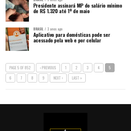
Presidente assinará MP do salário mínimo
de R$ 1.320 até 1º de maio
BRASIL
3 anos ago
Aplicativo para domésticas pode ser
acessado pela web e por celular
PAGE 5 OF 852
‹ PREVIOUS
1
2
3
4
5
6
7
8
9
NEXT ›
LAST »