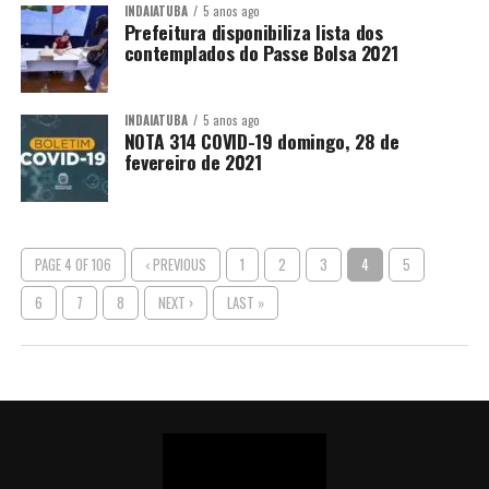
INDAIATUBA
5 anos ago
Prefeitura disponibiliza lista dos
contemplados do Passe Bolsa 2021
INDAIATUBA
5 anos ago
NOTA 314 COVID-19 domingo, 28 de
fevereiro de 2021
PAGE 4 OF 106
‹ PREVIOUS
1
2
3
4
5
6
7
8
NEXT ›
LAST »