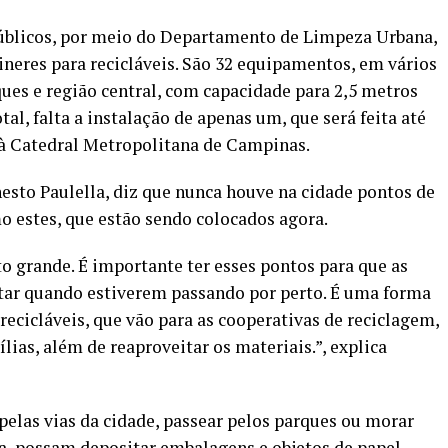
Públicos, por meio do Departamento de Limpeza Urbana,
ineres para recicláveis. São 32 equipamentos, em vários
ues e região central, com capacidade para 2,5 metros
al, falta a instalação de apenas um, que será feita até
o à Catedral Metropolitana de Campinas.
nesto Paulella, diz que nunca houve na cidade pontos de
o estes, que estão sendo colocados agora.
 grande. É importante ter esses pontos para que as
itar quando estiverem passando por perto. É uma forma
 recicláveis, que vão para as cooperativas de reciclagem,
ias, além de reaproveitar os materiais.”, explica
r pelas vias da cidade, passear pelos parques ou morar
a, possam depositar embalagens e objetos de papel,