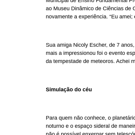
Municipal de Ensino Fundamental Pro
ao Museu Dinâmico de Ciências de C
novamente a experiência. “Eu amei; é 
Sua amiga Nicoly Escher, de 7 anos
mais a impressionou foi o evento espa
da tempestade de meteoros. Achei mu
Simulação do céu
Para quem não conhece, o planetário
noturno e o espaço sideral de manei
não é possível enxergar sem telescó