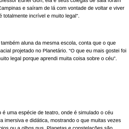
fessor Ednei Gori, ela e seus colegas de sala foram
ampinas e saíram de lá com vontade de voltar e viver
totalmente incrível e muito legal”.
, também aluna da mesma escola, conta que o que
cial projetado no Planetário. “O que eu mais gostei foi
ito legal porque aprendi muita coisa sobre o céu”.
 é uma espécie de teatro, onde é simulado o céu
ra imersiva e didática, mostrando o que muitas vezes
pios ou a olhos nus. Planetas e constelações são