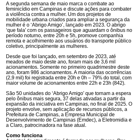
A segunda semana de maio marca o combate ao
feminicídio em Campinas e discute ações para combater
a violência contra a mulher. Um dos projetos de
mobilidade urbana criados para ampliar a segurança da
mulher é o ‘Abrigo Amigo’, lançado em 2023. O abrigo
‘que fala’ com os passageiros que aguardam o ônibus no
período noturno, entre 20h e 5h, promove companhia
remota e acolhimento aos usuários do transporte público
coletivo, principalmente as mulheres.
Desde que foi lançado, em setembro de 2023, até
meados de maio deste ano, foram mais de 3,6 mil
acionamentos. Somente no primeiro quadrimestre deste
ano, foram 986 acionamentos. A maioria das ocorrências
(2,9 mil) foi registrada entre 20h e 0h – 79% do total, com
maior volume de acionamentos entre 22h e 23h (842).
São 50 unidades do ‘Abrigo Amigo’ que tornam a espera
pelo ônibus mais segura, 37 delas ativadas a partir da
expansão da iniciativa em Campinas, no final de 2025. O
projeto envolve, sem aplicação de recursos públicos, a
Prefeitura de Campinas, a Empresa Municipal de
Desenvolvimento de Campinas (Emdec), a Eletromidia e
a Claro, patrocinadora na fase atual.
Como funciona