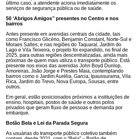
último caso, a atendente aciona imediatamente os
serviços de segurança pública ou de saúde.
50 ‘Abrigos Amigos” presentes no Centro e nos
bairros
Antes presente em avenidas centrais da cidade, tais
como Francisco Glicério, Benjamin Constant, Norte-Sul e
Moraes Salles; e nas regiões do Taquaral, Jardim do
Lago e Vila Teixeira, o projeto foi expandido, no final de
2025, para outras regiões descentralizadas, ainda mais
próximas de quem mais utiliza o transporte público. Está
presente nos eixos das avenidas John Boyd Dunlop,
Amoreiras, João Jorge e Prestes Maia, contemplando
bairros como o Jardim Aurélia, Garcia, Ipaussurama, Vila
Rica, Jardim do Trevo, Nova Europa, Sousas, entre
outros.
Em geral, estão posicionados próximos a instituições de
ensino, hospitais, postos de saúde e outros polos
privados que geram fluxo de pessoas e demanda por
embarque.
Botão Bela e Lei da Parada Segura
As usuárias do transporte público coletivo também
contam, desde 2021, com o “Bela” – Botão de