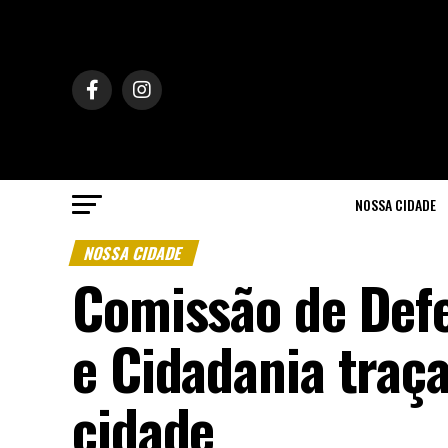
NOSSA CIDADE
NOSSA CIDADE
Comissão de Def
e Cidadania traç
cidade