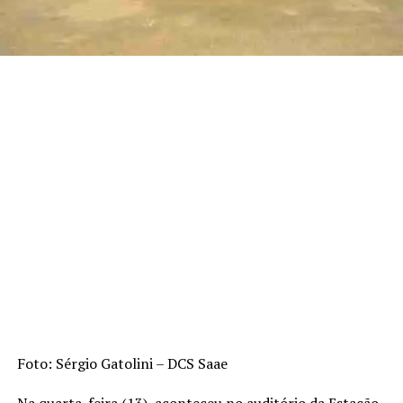
Foto: Sérgio Gatolini – DCS Saae
Na quarta-feira (13), aconteceu no auditório da Estação