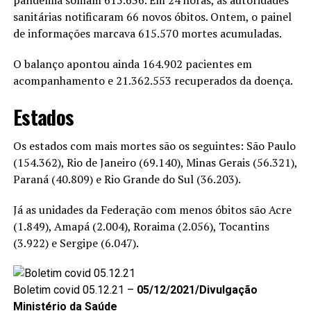
pandemia somam 615.636. Em 24 horas, as autoridades
sanitárias notificaram 66 novos óbitos. Ontem, o painel
de informações marcava 615.570 mortes acumuladas.
O balanço apontou ainda 164.902 pacientes em
acompanhamento e 21.362.553 recuperados da doença.
Estados
Os estados com mais mortes são os seguintes: São Paulo
(154.362), Rio de Janeiro (69.140), Minas Gerais (56.321),
Paraná (40.809) e Rio Grande do Sul (36.203).
Já as unidades da Federação com menos óbitos são Acre
(1.849), Amapá (2.004), Roraima (2.056), Tocantins
(3.922) e Sergipe (6.047).
Boletim covid 05.12.21 –
05/12/2021/Divulgação
Ministério da Saúde