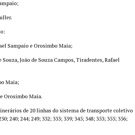
Sampaio;
ller.
io:
afael Sampaio e Orosimbo Maia;
de Souza, João de Souza Campos, Tiradentes, Rafael
bo Maia;
g e Orosimbo Maia.
inerários de 20 linhas do sistema de transporte coletivo
30; 240; 244; 249; 332; 333; 339; 345; 348; 353; 355; 356;