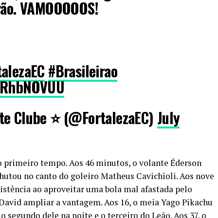
irão. VAMOOOOOS!
talezaEC
#Brasileirao
VDRhbNOVUU
te Clube ⭐️ (@FortalezaEC)
July
o primeiro tempo. Aos 46 minutos, o volante Éderson
chutou no canto do goleiro Matheus Cavichioli. Aos nove
ssistência ao aproveitar uma bola mal afastada pelo
 David ampliar a vantagem. Aos 16, o meia Yago Pikachu
o segundo dele na noite e o terceiro do Leão. Aos 37, o