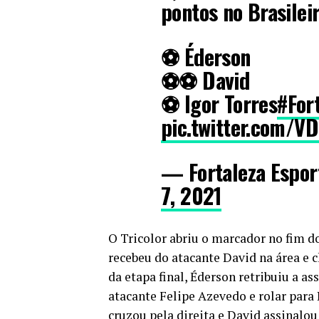
pontos no Brasile
⚽️ Éderson
⚽️⚽️ David
⚽️ Igor Torres
#For
pic.twitter.com/
— Fortaleza Espor
7, 2021
O Tricolor abriu o marcador no fim d
recebeu do atacante David na área e 
da etapa final, Éderson retribuiu a a
atacante Felipe Azevedo e rolar para
cruzou pela direita e David assinalou 