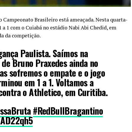
no Campeonato Brasileiro está ameaçada. Nesta quarta-
 1 a 1 com o Cuiabá no estádio Nabi Abi Chedid, em
ada da competição.
gança Paulista. Saímos na
 de Bruno Praxedes ainda no
as sofremos o empate e o jogo
rminou em 1 a 1. Voltamos a
ontra o Athletico, em Curitiba.
ssaBruta
#RedBullBragantino
7XAD22qh5