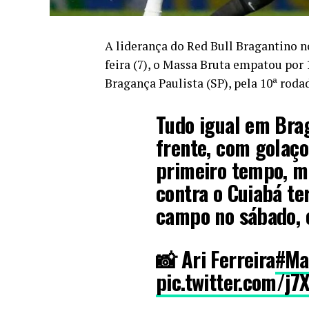
A liderança do Red Bull Bragantino 
feira (7), o Massa Bruta empatou por
Bragança Paulista (SP), pela 10ª rod
Tudo igual em Bra
frente, com golaço
primeiro tempo, m
contra o Cuiabá te
campo no sábado, c
📸 Ari Ferreira
#Ma
pic.twitter.com/j