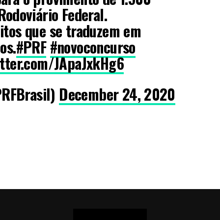
Rodoviário Federal.
ditos que se traduzem em
os.
#PRF
#novoconcurso
itter.com/JApaJxkHg6
RFBrasil)
December 24, 2020