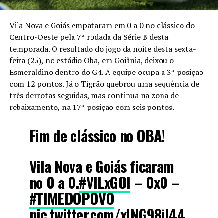
Vila Nova e Goiás empataram em 0 a 0 no clássico do
Centro-Oeste pela 7ª rodada da Série B desta
temporada. O resultado do jogo da noite desta sexta-
feira (25), no estádio Oba, em Goiânia, deixou o
Esmeraldino dentro do G4. A equipe ocupa a 3ª posição
com 12 pontos. Já o Tigrão quebrou uma sequência de
três derrotas seguidas, mas continua na zona de
rebaixamento, na 17ª posição com seis pontos.
Fim de clássico no OBA!
Vila Nova e Goiás ficaram
no 0 a 0.
#VILxGOI
– 0x0 –
#TIMEDOPOVO
pic.twitter.com/xlNG98jl44