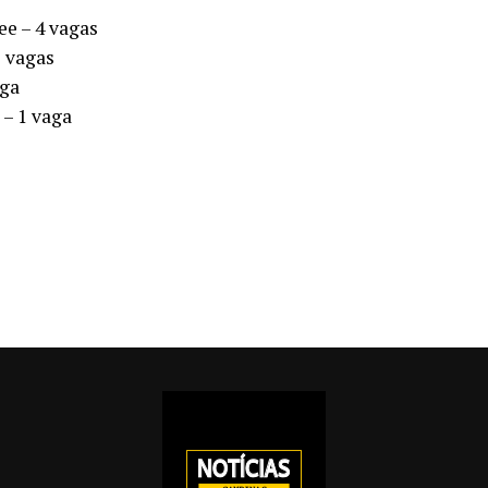
e – 4 vagas
7 vagas
aga
 – 1 vaga