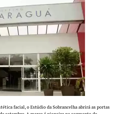
ética facial, o Estúdio da Sobrancelha abrirá as portas
de setembro. A marca é pioneira no segmento de