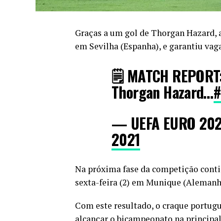
Graças a um gol de Thorgan Hazard, a
em Sevilha (Espanha), e garantiu vaga
🗒️ MATCH REPORT:
Thorgan Hazard…
— UEFA EURO 20
2021
Na próxima fase da competição contin
sexta-feira (2) em Munique (Alemanha)
Com este resultado, o craque portugu
alcançar o bicampeonato na principa