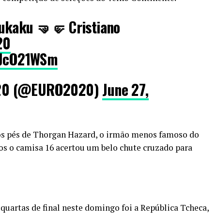
ukaku 🤜🤛 Cristiano
20
Q7JcO21WSm
20 (@EURO2020)
June 27,
 dos pés de Thorgan Hazard, o irmão menos famoso do
os o camisa 16 acertou um belo chute cruzado para
uartas de final neste domingo foi a República Tcheca,