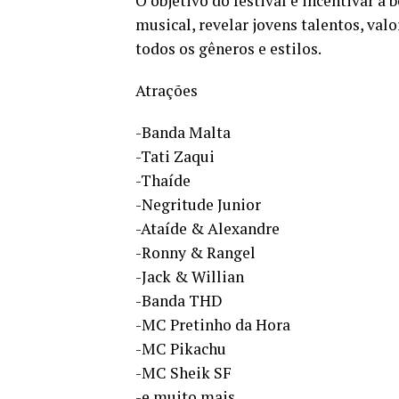
O objetivo do festival é incentivar a
musical, revelar jovens talentos, valo
todos os gêneros e estilos.
Atrações
-Banda Malta
-Tati Zaqui
-Thaíde
-Negritude Junior
-Ataíde & Alexandre
-Ronny & Rangel
-Jack & Willian
-Banda THD
-MC Pretinho da Hora
-MC Pikachu
-MC Sheik SF
-e muito mais