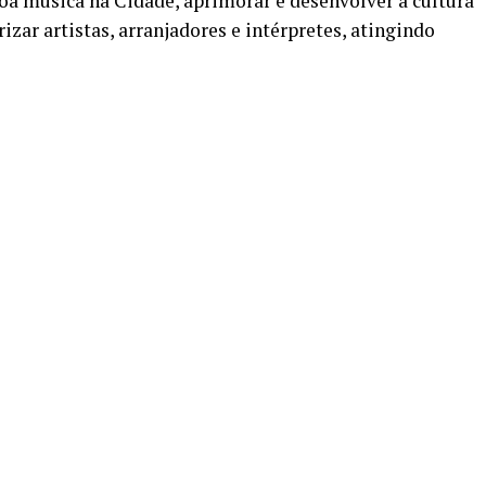
 boa música na Cidade, aprimorar e desenvolver a cultura
rizar artistas, arranjadores e intérpretes, atingindo