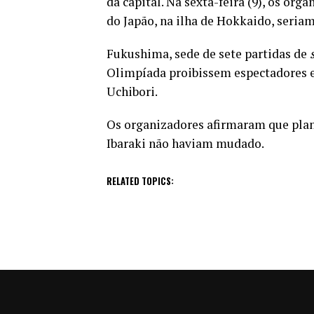
da capital. Na sexta-feira (9), os or
do Japão, na ilha de Hokkaido, seria
Fukushima, sede de sete partidas de
Olimpíada proibissem espectadores e
Uchibori.
Os organizadores afirmaram que plan
Ibaraki não haviam mudado.
RELATED TOPICS: