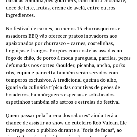
ousadas combinações gourmets, com muito chocolate,
doce de leite, frutas, creme de avelã, entre outros
ingredientes.
No festival de carnes, ao menos 15 churrasqueiros e
assadores BBQ vão oferecer pratos inovadores aos
apaixonados por churrasco – carnes, costelinhas,
linguiças e frangos. Porções com costelas assadas no
fogo de chão, de porco à moda paraguaia, parrilas, peças
defumadas nos cortes shoulder, picanha, ancho, porks
ribs, cupim e pancetta também serão servidos com
temperos exclusivos. A tradicional queima do alho,
iguaria da culinária típica das comitivas de peões de
boiadeiros, hambúrgueres especiais e sofisticados
espetinhos também são astros e estrelas do festival
Quem passar pela “arena dos sabores” ainda terá a
chance de assistir ao show do cuteleiro Rob Vulcan. Ele
interage com o público durante a “forja de facas”, ao