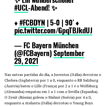
#UCL
-Abend! ✨
♦️
#FCBDYN
| 5-0 | 90′ ♦️
pic.twitter.com/GpqTBJkdUJ
— FC Bayern München
(@FCBayern)
September
29, 2021
Nas outras partidas do dia, a Juventus (Itália) derrotou o
Chelsea (Inglaterra) por 1 a 0, enquanto o RB Salzburg
(Áustria) bateu o Lille (França) por 2 a 1 e o Wolfsburg
(Alemanha) empatou em 1 a 1 com o Sevilla (Espanha).
O Zenit (Rússia) goleou o Malmö (Suécia) por 4 a 0,
enquanto a Atalanta (Itália) derrotou o Young Boys