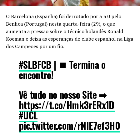
O Barcelona (Espanha) foi derrotado por 3 a 0 pelo
Benfica (Portugal) nesta quarta-feira (29), o que
aumenta a pressão sobre o técnico holandês Ronald
Koeman e deixa as esperanças do clube espanhol na Liga
dos Campeões por um fio.
#SLBFCB
| ⏹ Termina o
encontro!
Vê tudo no nosso Site ➡
https://t.co/Hmk3rERx1D
#UCL
pic.twitter.com/rNIE7ef3H0