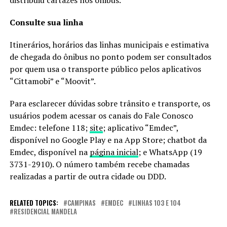
Consulte sua linha
Itinerários, horários das linhas municipais e estimativa
de chegada do ônibus no ponto podem ser consultados
por quem usa o transporte público pelos aplicativos
“Cittamobi” e “Moovit”.
Para esclarecer dúvidas sobre trânsito e transporte, os
usuários podem acessar os canais do Fale Conosco
Emdec: telefone 118;
site
; aplicativo “Emdec”,
disponível no Google Play e na App Store; chatbot da
Emdec, disponível na
página inicial
; e WhatsApp (19
3731-2910). O número também recebe chamadas
realizadas a partir de outra cidade ou DDD.
RELATED TOPICS:
CAMPINAS
EMDEC
LINHAS 103 E 104
RESIDENCIAL MANDELA