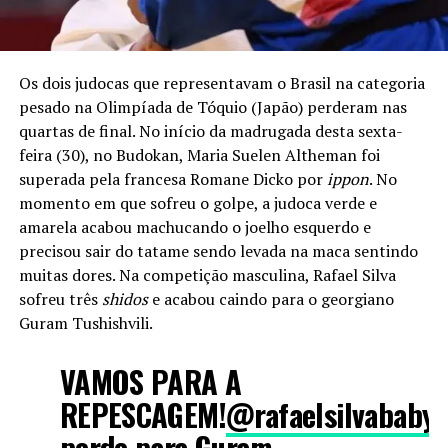
Os dois judocas que representavam o Brasil na categoria
pesado na Olimpíada de Tóquio (Japão) perderam nas
quartas de final. No início da madrugada desta sexta-
feira (30), no Budokan, Maria Suelen Altheman foi
superada pela francesa Romane Dicko por
ippon
. No
momento em que sofreu o golpe, a judoca verde e
amarela acabou machucando o joelho esquerdo e
precisou sair do tatame sendo levada na maca sentindo
muitas dores. Na competição masculina, Rafael Silva
sofreu três
shidos
e acabou caindo para o georgiano
Guram Tushishvili.
VAMOS PARA A
REPESCAGEM!
@rafaelsilvababy
perde para Guram