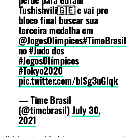
Tushishvili🇬🇪 e vai pro
bloco final buscar sua
terceira medalha em
@JogosOlimpicos
#TimeBrasil
no
#Judo
dos
#JogosOlímpicos
#Tokyo2020
pic.twitter.com/blSg3uGIqk
— Time Brasil
(@timebrasil)
July 30,
2021