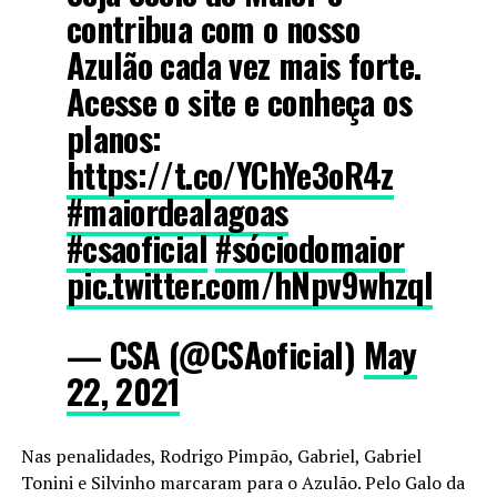
contribua com o nosso
Azulão cada vez mais forte.
Acesse o site e conheça os
planos:
https://t.co/YChYe3oR4z
#maiordealagoas
#csaoficial
#sóciodomaior
pic.twitter.com/hNpv9whzqI
— CSA (@CSAoficial)
May
22, 2021
Nas penalidades, Rodrigo Pimpão, Gabriel, Gabriel
Tonini e Silvinho marcaram para o Azulão. Pelo Galo da