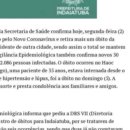
a Secretaria de Saúde confirma hoje, segunda-feira (2)
 pelo Novo Coronavírus e retira mais um óbito da
sidente de outra cidade, sendo assim o total se mantem
gilância Epidemiológica também confirma novos 30
e 2.086 pessoas infectadas. O óbito ocorreu no Haoc
o), uma paciente de 35 anos, estava internada desde o
e hipertensão e lúpus, foi a óbito no domingo (5). A
orte e presta condolência aos familiares e amigos.
iológica informa que pediu a DRS VII (Diretoria
stro de óbitos para Indaiatuba, por se tratarem de
são seis ocorrências, sendo que duas já não constavam