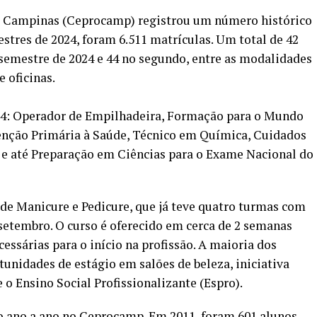
de Campinas (Ceprocamp) registrou um número histórico
stres de 2024, foram 6.511 matrículas. Um total de 42
semestre de 2024 e 44 no segundo, entre as modalidades
e oficinas.
24: Operador de Empilhadeira, Formação para o Mundo
tenção Primária à Saúde, Técnico em Química, Cuidados
 e até Preparação em Ciências para o Exame Nacional do
de Manicure e Pedicure, que já teve quatro turmas com
 setembro. O curso é oferecido em cerca de 2 semanas
cessárias para o início na profissão. A maioria dos
unidades de estágio em salões de beleza, iniciativa
 o Ensino Social Profissionalizante (Espro).
ano a ano no Ceprocamp. Em 2011, foram 601 alunos