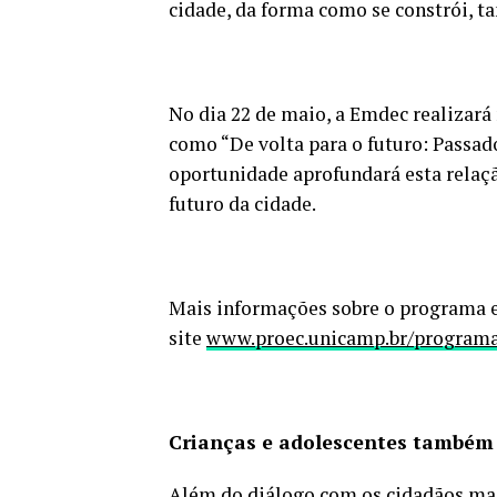
cidade, da forma como se constrói, t
No dia 22 de maio, a Emdec realizar
como “De volta para o futuro: Passado
oportunidade aprofundará esta relaçã
futuro da cidade.
Mais informações sobre o programa e
site
www.proec.unicamp.br/programa
Crianças e adolescentes também
Além do diálogo com os cidadãos mai