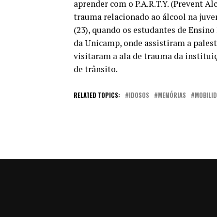
aprender com o P.A.R.T.Y. (Prevent A
trauma relacionado ao álcool na juve
(23), quando os estudantes de Ensino
da Unicamp, onde assistiram a palestr
visitaram a ala de trauma da institui
de trânsito.
RELATED TOPICS:
IDOSOS
MEMÓRIAS
MOBILI