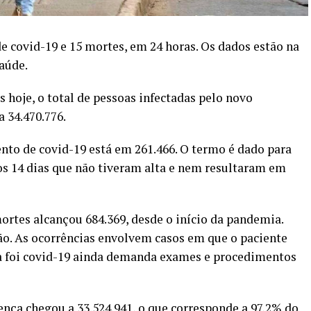
de covid-19 e 15 mortes, em 24 horas. Os dados estão na
aúde.
hoje, o total de pessoas infectadas pelo novo
 34.470.776.
o de covid-19 está em 261.466. O termo é dado para
os 14 dias que não tiveram alta e nem resultaram em
ortes alcançou 684.369, desde o início da pandemia.
ão. As ocorrências envolvem casos em que o paciente
sa foi covid-19 ainda demanda exames e procedimentos
ença chegou a 33.524.941, o que corresponde a 97,2% do