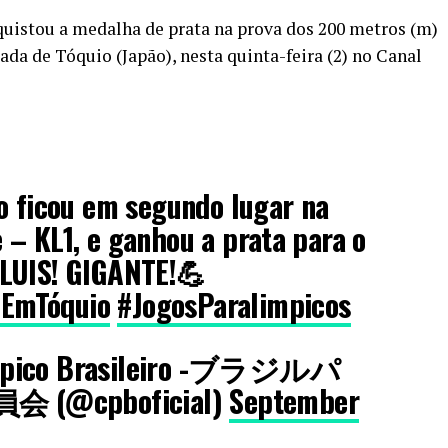
quistou a medalha de prata na prova dos 200 metros (m)
da de Tóquio (Japão), nesta quinta-feira (2) no Canal
o ficou em segundo lugar na
– KL1, e ganhou a prata para o
LUIS! GIGANTE!💪
oEmTóquio
#JogosParalimpicos
mpico Brasileiro -ブラジルパ
@cpboficial)
September