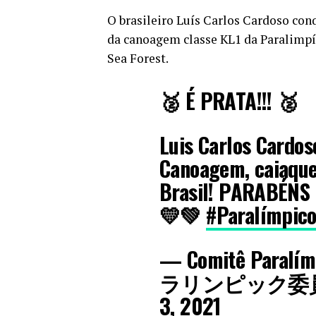
O brasileiro Luís Carlos Cardoso con
da canoagem classe KL1 da Paralimpía
Sea Forest.
🥈 É PRATA!!! 🥈
Luis Carlos Cardos
Canoagem, caiaque 
Brasil! PARABÉNS 
💛💚
#Paralímpic
— Comitê Paralí
ラリンピック委員会 (
3, 2021