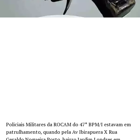
Policiais Militares da ROCAM do 47° BPM/I estavam em
patrulhamento, quando pela Av Ibirapuera X Rua
Geraldo Nogueira Porto, bairro Jardim Londres em