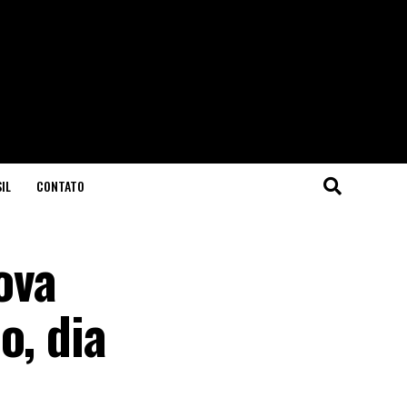
IL
CONTATO
ova
o, dia