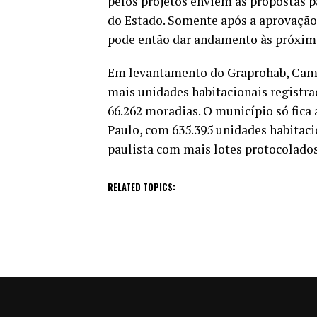
pelos projetos enviem as propostas p
do Estado. Somente após a aprovação 
pode então dar andamento às próxima
Em levantamento do Graprohab, Campi
mais unidades habitacionais registrad
66.262 moradias. O município só fica 
Paulo, com 635.395 unidades habitac
paulista com mais lotes protocolados
RELATED TOPICS: