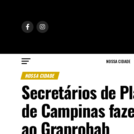
NOSSA CIDADE
NOSSA CIDADE
Secretários de P
de Campinas faze
ao Graprohab