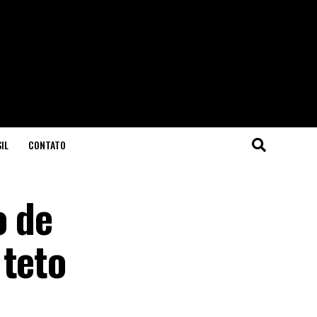
IL
CONTATO
o de
 teto