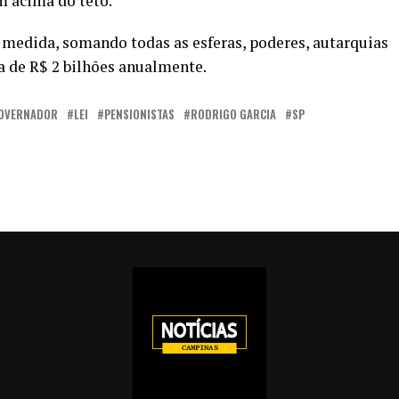
m acima do teto.
a medida, somando todas as esferas, poderes, autarquias
a de R$ 2 bilhões anualmente.
OVERNADOR
LEI
PENSIONISTAS
RODRIGO GARCIA
SP