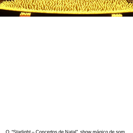
O  “Starlight – Concertos de Natal”, show mágico de som 