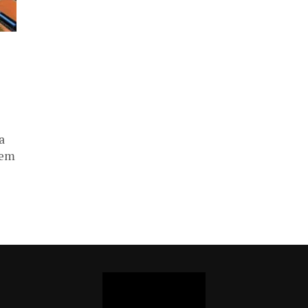
a
 em