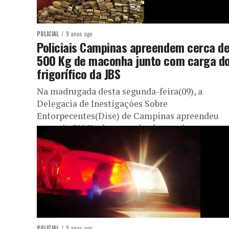
POLICIAL
9 anos ago
Policiais Campinas apreendem cerca d
500 Kg de maconha junto com carga d
frigorífico da JBS
Na madrugada desta segunda-feira(09), a
Delegacia de Inestigações Sobre
Entorpecentes(Dise) de Campinas apreendeu
cerca de 500 Kg de maconha dentro de um
caminhão frigorífico em Osasco....
POLICIAL
9 anos ago