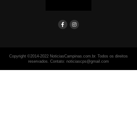
Copyright ©2014-2022 NoticiasCampinas.com.br. Todos os direitos
reservados. Contato: noticiascps@gmail.com