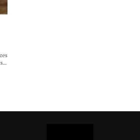
zes
...