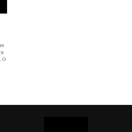
na
ça
. O