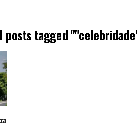
l posts tagged ""celebridade
iza