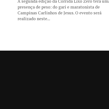
A segunda edição da Corrida Lixo Zero terá um
presença de peso: do gari e maratonista de
Campinas Carlinhos de Jesus. O evento será
realizado neste...