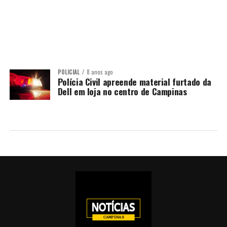
POLICIAL
8 anos ago
Polícia Civil apreende material furtado da
Dell em loja no centro de Campinas